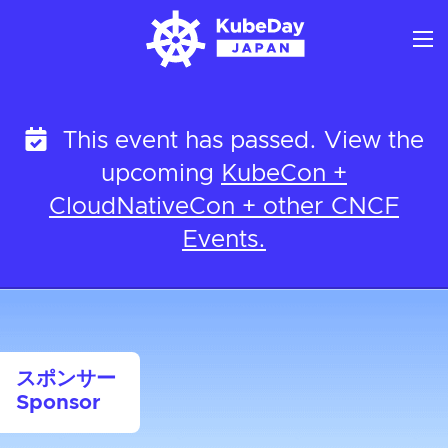
Skip
to
content
This event has passed. View the
upcoming
KubeCon +
CloudNativeCon + other CNCF
Events.
スポンサー
Sponsor