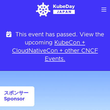
Skip
to
content
This event has passed. View the
upcoming
KubeCon +
CloudNativeCon + other CNCF
Events.
スポンサー
Sponsor