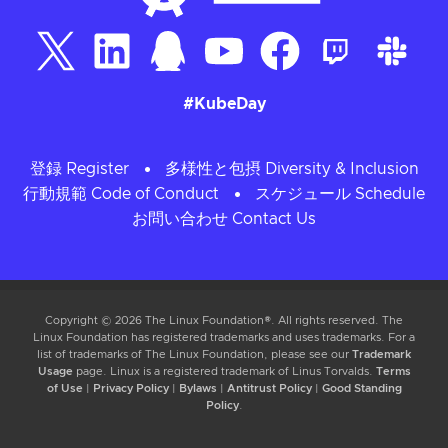
#KubeDay
登録 Register
多様性と包摂 Diversity & Inclusion
行動規範 Code of Conduct
スケジュール Schedule
お問い合わせ Contact Us
Copyright © 2026 The Linux Foundation®. All rights reserved. The
Linux Foundation has registered trademarks and uses trademarks. For a
list of trademarks of The Linux Foundation, please see our
Trademark
Usage
page. Linux is a registered trademark of Linus Torvalds.
Terms
of Use
|
Privacy Policy
|
Bylaws
|
Antitrust Policy
|
Good Standing
Policy
.