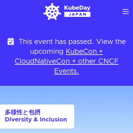
Skip
to
content
This event has passed. View the
upcoming
KubeCon +
CloudNativeCon + other CNCF
Events.
多様性と包摂
Diversity & Inclusion